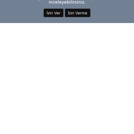
inceleyebilirsiniz.
İzin Ver
İzin Verme
ONLINE TEKLİF ALIN
0
‹
›
Makine
DETAYLI İNCELEYİN